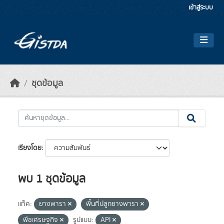
Skip to main content
เข้าสู่ระบบ
ชุดข้อมูล
เรียงโดย
พบ 1 ชุดข้อมูล
แท็ค:
ยางพารา
พื้นที่ปลูกยางพารา
พืชเศรษฐกิจ
รูปแบบ:
API