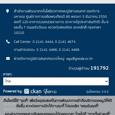
สำนักงานพัฒนาเทคโนโลยีอวกาศและภูมิสารสนเทศ (องค์การ
มหาชน) ศูนย์ราชการเฉลิมพระเกียรติ 80 พรรษา 5 ธันวาคม 2550
เลขที่ 120 อาคารรวมหน่วยราชการ (อาคารรัฐประศาสนภักดี) ชั้น 6
และชั้น 7 ถนนแจ้งวัฒนะ แขวงทุ่งสองห้อง เขตหลักสี่ กรุงเทพฯ
10210
Call Center: 0 2141 4444, 0 2141 4674
งานสารบรรณ: 0 2141 4466, 0 2141 4468
ฝ่ายจัดการภูมิสารสนเทศขนาดใหญ่: wgs@gistda.or.th
191792
จำนวนผู้เข้าชม
ภาษา
Powered by:
รุ่นโปรแกรม: 3.0.0
สนับสนุนระบบ Thai-GDC โดย สำนักงานสถิติแห่งชาติ
วันที่: 2025-06-
x
เว็บไซต์นี้ใช้ "คุกกี้" เพื่อวัตถุประสงค์ในการพัฒนาการเข้าถึงบริการของผู้ใช้ให้ดี
เว็บไซต์ที่
26
ยิ่งขึ้น หากต้องการเปิดใช้งานคุกกี้ โปรดคลิก "ยอมรับคุกกี้"
ระบบบัญชีข้อมูลภาครัฐ
เกี่ยวข้อง:
คุณสามารถถอนการยินยอมของคุณได้ตลอดเวลา โดยไปที่ "การตั้งค่าคุกกี้"