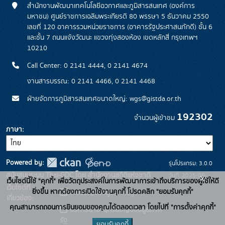
สำนักงานพัฒนาเทคโนโลยีอวกาศและภูมิสารสนเทศ (องค์การ
มหาชน) ศูนย์ราชการเฉลิมพระเกียรติ 80 พรรษา 5 ธันวาคม 2550
เลขที่ 120 อาคารรวมหน่วยราชการ (อาคารรัฐประศาสนภักดี) ชั้น 6
และชั้น 7 ถนนแจ้งวัฒนะ แขวงทุ่งสองห้อง เขตหลักสี่ กรุงเทพฯ
10210
Call Center: 0 2141 4444, 0 2141 4674
งานสารบรรณ: 0 2141 4466, 0 2141 4468
ฝ่ายจัดการภูมิสารสนเทศขนาดใหญ่: wgs@gistda.or.th
192302
จำนวนผู้เข้าชม
ภาษา
Powered by:
รุ่นโปรแกรม: 3.0.0
สนับสนุนระบบ Thai-GDC โดย สำนักงานสถิติแห่งชาติ
วันที่: 2025-06-
x
เว็บไซต์นี้ใช้ "คุกกี้" เพื่อวัตถุประสงค์ในการพัฒนาการเข้าถึงบริการของผู้ใช้ให้ดี
เว็บไซต์ที่
26
ยิ่งขึ้น หากต้องการเปิดใช้งานคุกกี้ โปรดคลิก "ยอมรับคุกกี้"
ระบบบัญชีข้อมูลภาครัฐ
เกี่ยวข้อง:
คุณสามารถถอนการยินยอมของคุณได้ตลอดเวลา โดยไปที่ "การตั้งค่าคุกกี้"
บริการนามานุกรมบัญชีข้อมูลภาค
รัฐ
ยอมรับคุกกี้