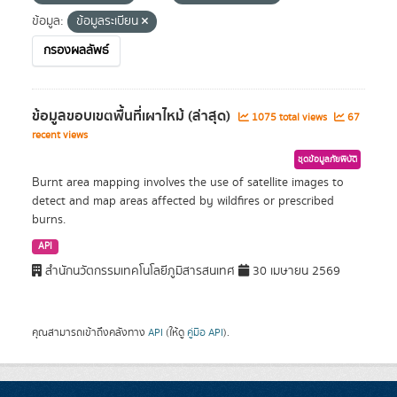
ข้อมูล:
ข้อมูลระเบียน
กรองผลลัพธ์
ข้อมูลขอบเขตพื้นที่เผาไหม้ (ล่าสุด)
1075 total views
67
recent views
ชุดข้อมูลภัยพิบัติ
Burnt area mapping involves the use of satellite images to
detect and map areas affected by wildfires or prescribed
burns.
API
สำนักนวัตกรรมเทคโนโลยีภูมิสารสนเทศ
30 เมษายน 2569
คุณสามารถเข้าถึงคลังทาง
API
(ให้ดู
คู่มือ API
).