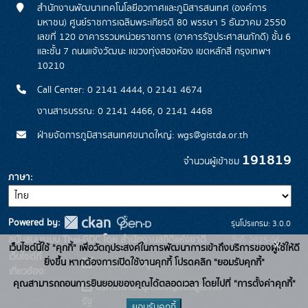
สำนักงานพัฒนาเทคโนโลยีอวกาศและภูมิสารสนเทศ (องค์การ
มหาชน) ศูนย์ราชการเฉลิมพระเกียรติ 80 พรรษา 5 ธันวาคม 2550
เลขที่ 120 อาคารรวมหน่วยราชการ (อาคารรัฐประศาสนภักดี) ชั้น 6
และชั้น 7 ถนนแจ้งวัฒนะ แขวงทุ่งสองห้อง เขตหลักสี่ กรุงเทพฯ
10210
Call Center: 0 2141 4444, 0 2141 4674
งานสารบรรณ: 0 2141 4466, 0 2141 4468
ฝ่ายจัดการภูมิสารสนเทศขนาดใหญ่: wgs@gistda.or.th
191819
จำนวนผู้เข้าชม
ภาษา
Powered by:
รุ่นโปรแกรม: 3.0.0
สนับสนุนระบบ Thai-GDC โดย สำนักงานสถิติแห่งชาติ
วันที่: 2025-06-
x
เว็บไซต์นี้ใช้ "คุกกี้" เพื่อวัตถุประสงค์ในการพัฒนาการเข้าถึงบริการของผู้ใช้ให้ดี
เว็บไซต์ที่
26
ยิ่งขึ้น หากต้องการเปิดใช้งานคุกกี้ โปรดคลิก "ยอมรับคุกกี้"
ระบบบัญชีข้อมูลภาครัฐ
เกี่ยวข้อง:
คุณสามารถถอนการยินยอมของคุณได้ตลอดเวลา โดยไปที่ "การตั้งค่าคุกกี้"
บริการนามานุกรมบัญชีข้อมูลภาค
รัฐ
ยอมรับคุกกี้