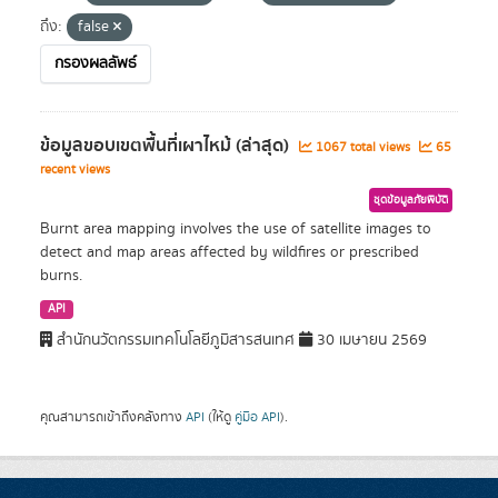
ถึง:
false
กรองผลลัพธ์
ข้อมูลขอบเขตพื้นที่เผาไหม้ (ล่าสุด)
1067 total views
65
recent views
ชุดข้อมูลภัยพิบัติ
Burnt area mapping involves the use of satellite images to
detect and map areas affected by wildfires or prescribed
burns.
API
สำนักนวัตกรรมเทคโนโลยีภูมิสารสนเทศ
30 เมษายน 2569
คุณสามารถเข้าถึงคลังทาง
API
(ให้ดู
คู่มือ API
).