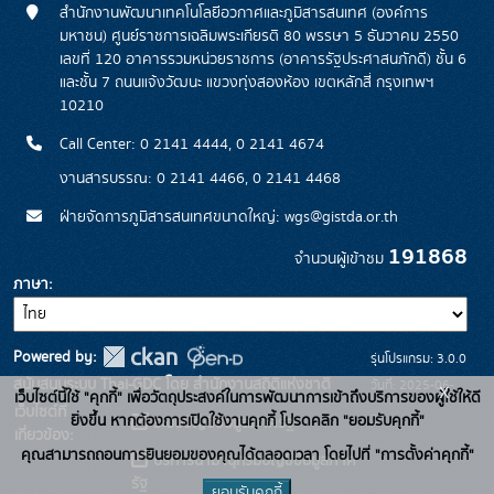
สำนักงานพัฒนาเทคโนโลยีอวกาศและภูมิสารสนเทศ (องค์การ
มหาชน) ศูนย์ราชการเฉลิมพระเกียรติ 80 พรรษา 5 ธันวาคม 2550
เลขที่ 120 อาคารรวมหน่วยราชการ (อาคารรัฐประศาสนภักดี) ชั้น 6
และชั้น 7 ถนนแจ้งวัฒนะ แขวงทุ่งสองห้อง เขตหลักสี่ กรุงเทพฯ
10210
Call Center: 0 2141 4444, 0 2141 4674
งานสารบรรณ: 0 2141 4466, 0 2141 4468
ฝ่ายจัดการภูมิสารสนเทศขนาดใหญ่: wgs@gistda.or.th
191868
จำนวนผู้เข้าชม
ภาษา
Powered by:
รุ่นโปรแกรม: 3.0.0
สนับสนุนระบบ Thai-GDC โดย สำนักงานสถิติแห่งชาติ
วันที่: 2025-06-
x
เว็บไซต์นี้ใช้ "คุกกี้" เพื่อวัตถุประสงค์ในการพัฒนาการเข้าถึงบริการของผู้ใช้ให้ดี
เว็บไซต์ที่
26
ยิ่งขึ้น หากต้องการเปิดใช้งานคุกกี้ โปรดคลิก "ยอมรับคุกกี้"
ระบบบัญชีข้อมูลภาครัฐ
เกี่ยวข้อง:
คุณสามารถถอนการยินยอมของคุณได้ตลอดเวลา โดยไปที่ "การตั้งค่าคุกกี้"
บริการนามานุกรมบัญชีข้อมูลภาค
รัฐ
ยอมรับคุกกี้