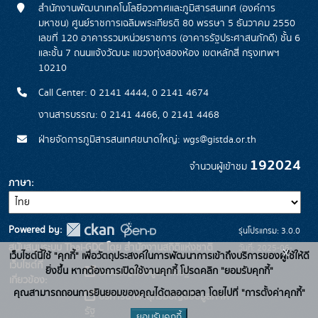
สำนักงานพัฒนาเทคโนโลยีอวกาศและภูมิสารสนเทศ (องค์การ
มหาชน) ศูนย์ราชการเฉลิมพระเกียรติ 80 พรรษา 5 ธันวาคม 2550
เลขที่ 120 อาคารรวมหน่วยราชการ (อาคารรัฐประศาสนภักดี) ชั้น 6
และชั้น 7 ถนนแจ้งวัฒนะ แขวงทุ่งสองห้อง เขตหลักสี่ กรุงเทพฯ
10210
Call Center: 0 2141 4444, 0 2141 4674
งานสารบรรณ: 0 2141 4466, 0 2141 4468
ฝ่ายจัดการภูมิสารสนเทศขนาดใหญ่: wgs@gistda.or.th
192024
จำนวนผู้เข้าชม
ภาษา
Powered by:
รุ่นโปรแกรม: 3.0.0
สนับสนุนระบบ Thai-GDC โดย สำนักงานสถิติแห่งชาติ
วันที่: 2025-06-
x
เว็บไซต์นี้ใช้ "คุกกี้" เพื่อวัตถุประสงค์ในการพัฒนาการเข้าถึงบริการของผู้ใช้ให้ดี
เว็บไซต์ที่
26
ยิ่งขึ้น หากต้องการเปิดใช้งานคุกกี้ โปรดคลิก "ยอมรับคุกกี้"
ระบบบัญชีข้อมูลภาครัฐ
เกี่ยวข้อง:
คุณสามารถถอนการยินยอมของคุณได้ตลอดเวลา โดยไปที่ "การตั้งค่าคุกกี้"
บริการนามานุกรมบัญชีข้อมูลภาค
รัฐ
ยอมรับคุกกี้