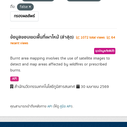
ถึง:
false
กรองผลลัพธ์
ข้อมูลขอบเขตพื้นที่เผาไหม้ (ล่าสุด)
1072 total views
64
recent views
ชุดข้อมูลภัยพิบัติ
Burnt area mapping involves the use of satellite images to
detect and map areas affected by wildfires or prescribed
burns.
API
สำนักนวัตกรรมเทคโนโลยีภูมิสารสนเทศ
30 เมษายน 2569
คุณสามารถเข้าถึงคลังทาง
API
(ให้ดู
คู่มือ API
).