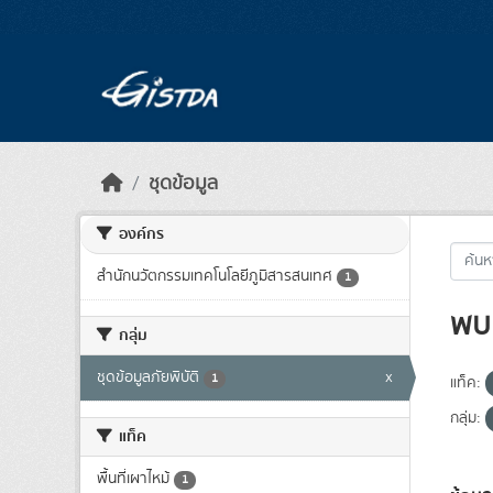
Skip to main content
ชุดข้อมูล
องค์กร
สำนักนวัตกรรมเทคโนโลยีภูมิสารสนเทศ
1
พบ 
กลุ่ม
ชุดข้อมูลภัยพิบัติ
x
1
แท็ค:
กลุ่ม:
แท็ค
พื้นที่เผาไหม้
1