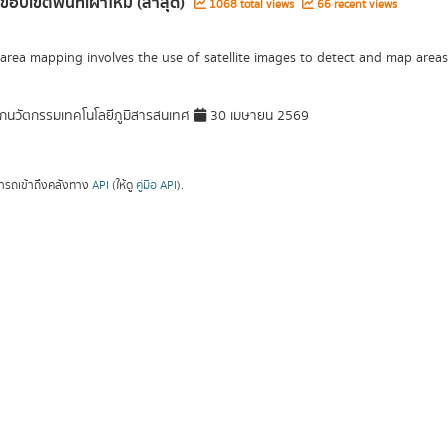
ขอบเขตพื้นที่เผาไหม้ (ล่าสุด)
1068 total views
66 recent views
area mapping involves the use of satellite images to detect and map areas 
กนวัตกรรมเทคโนโลยีภูมิสารสนเทศ
30 เมษายน 2569
ารถเข้าถึงคลังทาง
API
(ให้ดู
คู่มือ API
).