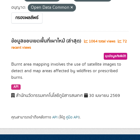
อนุญาต:
Open Data Common
กรองผลลัพธ์
ข้อมูลขอบเขตพื้นที่เผาไหม้ (ล่าสุด)
1064 total views
72
recent views
ชุดข้อมูลภัยพิบัติ
Burnt area mapping involves the use of satellite images to
detect and map areas affected by wildfires or prescribed
burns.
API
สำนักนวัตกรรมเทคโนโลยีภูมิสารสนเทศ
30 เมษายน 2569
คุณสามารถเข้าถึงคลังทาง
API
(ให้ดู
คู่มือ API
).