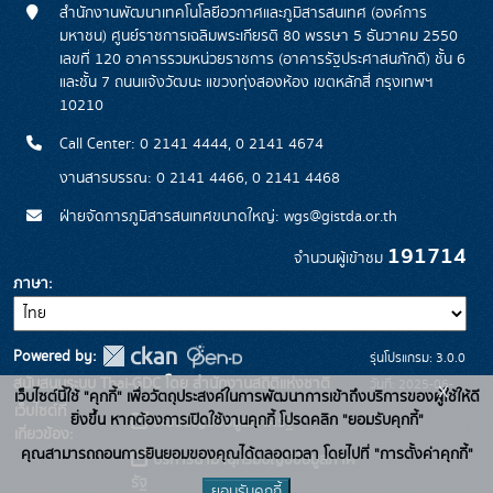
สำนักงานพัฒนาเทคโนโลยีอวกาศและภูมิสารสนเทศ (องค์การ
มหาชน) ศูนย์ราชการเฉลิมพระเกียรติ 80 พรรษา 5 ธันวาคม 2550
เลขที่ 120 อาคารรวมหน่วยราชการ (อาคารรัฐประศาสนภักดี) ชั้น 6
และชั้น 7 ถนนแจ้งวัฒนะ แขวงทุ่งสองห้อง เขตหลักสี่ กรุงเทพฯ
10210
Call Center: 0 2141 4444, 0 2141 4674
งานสารบรรณ: 0 2141 4466, 0 2141 4468
ฝ่ายจัดการภูมิสารสนเทศขนาดใหญ่: wgs@gistda.or.th
191714
จำนวนผู้เข้าชม
ภาษา
Powered by:
รุ่นโปรแกรม: 3.0.0
สนับสนุนระบบ Thai-GDC โดย สำนักงานสถิติแห่งชาติ
วันที่: 2025-06-
x
เว็บไซต์นี้ใช้ "คุกกี้" เพื่อวัตถุประสงค์ในการพัฒนาการเข้าถึงบริการของผู้ใช้ให้ดี
เว็บไซต์ที่
26
ยิ่งขึ้น หากต้องการเปิดใช้งานคุกกี้ โปรดคลิก "ยอมรับคุกกี้"
ระบบบัญชีข้อมูลภาครัฐ
เกี่ยวข้อง:
คุณสามารถถอนการยินยอมของคุณได้ตลอดเวลา โดยไปที่ "การตั้งค่าคุกกี้"
บริการนามานุกรมบัญชีข้อมูลภาค
รัฐ
ยอมรับคุกกี้