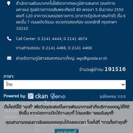
สำนักงานพัฒนาเทคโนโลยีอวกาศและภูมิสารสนเทศ (องค์การ
มหาชน) ศูนย์ราชการเฉลิมพระเกียรติ 80 พรรษา 5 ธันวาคม 2550
เลขที่ 120 อาคารรวมหน่วยราชการ (อาคารรัฐประศาสนภักดี) ชั้น 6
และชั้น 7 ถนนแจ้งวัฒนะ แขวงทุ่งสองห้อง เขตหลักสี่ กรุงเทพฯ
10210
Call Center: 0 2141 4444, 0 2141 4674
งานสารบรรณ: 0 2141 4466, 0 2141 4468
ฝ่ายจัดการภูมิสารสนเทศขนาดใหญ่: wgs@gistda.or.th
191516
จำนวนผู้เข้าชม
ภาษา
Powered by:
รุ่นโปรแกรม: 3.0.0
สนับสนุนระบบ Thai-GDC โดย สำนักงานสถิติแห่งชาติ
วันที่: 2025-06-
x
เว็บไซต์นี้ใช้ "คุกกี้" เพื่อวัตถุประสงค์ในการพัฒนาการเข้าถึงบริการของผู้ใช้ให้ดี
เว็บไซต์ที่
26
ยิ่งขึ้น หากต้องการเปิดใช้งานคุกกี้ โปรดคลิก "ยอมรับคุกกี้"
ระบบบัญชีข้อมูลภาครัฐ
เกี่ยวข้อง:
คุณสามารถถอนการยินยอมของคุณได้ตลอดเวลา โดยไปที่ "การตั้งค่าคุกกี้"
บริการนามานุกรมบัญชีข้อมูลภาค
รัฐ
ยอมรับคุกกี้