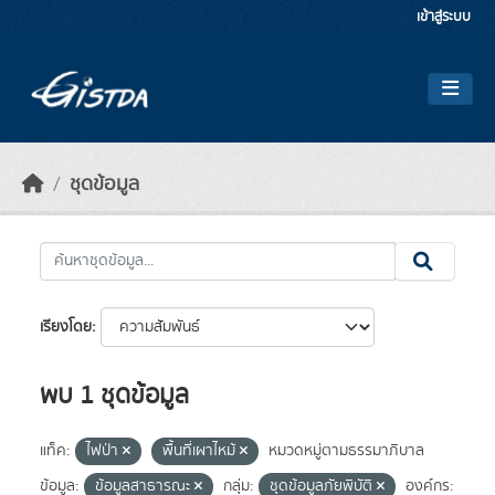
Skip to main content
เข้าสู่ระบบ
ชุดข้อมูล
เรียงโดย
พบ 1 ชุดข้อมูล
แท็ค:
ไฟป่า
พื้นที่เผาไหม้
หมวดหมู่ตามธรรมาภิบาล
ข้อมูล:
ข้อมูลสาธารณะ
กลุ่ม:
ชุดข้อมูลภัยพิบัติ
องค์กร: