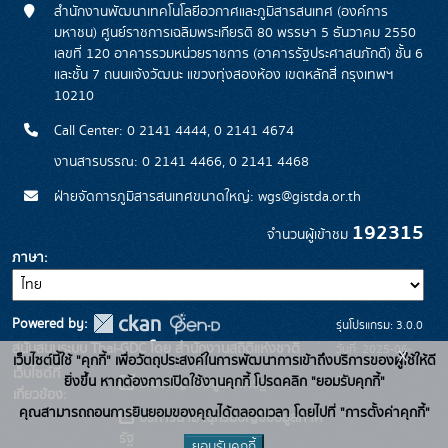
สำนักงานพัฒนาเทคโนโลยีอวกาศและภูมิสารสนเทศ (องค์การ
มหาชน) ศูนย์ราชการเฉลิมพระเกียรติ 80 พรรษา 5 ธันวาคม 2550
เลขที่ 120 อาคารรวมหน่วยราชการ (อาคารรัฐประศาสนภักดี) ชั้น 6
และชั้น 7 ถนนแจ้งวัฒนะ แขวงทุ่งสองห้อง เขตหลักสี่ กรุงเทพฯ
10210
Call Center: 0 2141 4444, 0 2141 4674
งานสารบรรณ: 0 2141 4466, 0 2141 4468
ฝ่ายจัดการภูมิสารสนเทศขนาดใหญ่: wgs@gistda.or.th
192315
จำนวนผู้เข้าชม
ภาษา
Powered by:
รุ่นโปรแกรม: 3.0.0
สนับสนุนระบบ Thai-GDC โดย สำนักงานสถิติแห่งชาติ
วันที่: 2025-06-
x
เว็บไซต์นี้ใช้ "คุกกี้" เพื่อวัตถุประสงค์ในการพัฒนาการเข้าถึงบริการของผู้ใช้ให้ดี
เว็บไซต์ที่
26
ยิ่งขึ้น หากต้องการเปิดใช้งานคุกกี้ โปรดคลิก "ยอมรับคุกกี้"
ระบบบัญชีข้อมูลภาครัฐ
เกี่ยวข้อง:
คุณสามารถถอนการยินยอมของคุณได้ตลอดเวลา โดยไปที่ "การตั้งค่าคุกกี้"
บริการนามานุกรมบัญชีข้อมูลภาค
รัฐ
ยอมรับคุกกี้