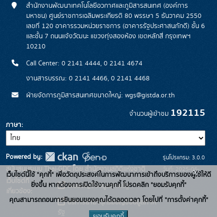
สำนักงานพัฒนาเทคโนโลยีอวกาศและภูมิสารสนเทศ (องค์การ
มหาชน) ศูนย์ราชการเฉลิมพระเกียรติ 80 พรรษา 5 ธันวาคม 2550
เลขที่ 120 อาคารรวมหน่วยราชการ (อาคารรัฐประศาสนภักดี) ชั้น 6
และชั้น 7 ถนนแจ้งวัฒนะ แขวงทุ่งสองห้อง เขตหลักสี่ กรุงเทพฯ
10210
Call Center: 0 2141 4444, 0 2141 4674
งานสารบรรณ: 0 2141 4466, 0 2141 4468
ฝ่ายจัดการภูมิสารสนเทศขนาดใหญ่: wgs@gistda.or.th
192115
จำนวนผู้เข้าชม
ภาษา
Powered by:
รุ่นโปรแกรม: 3.0.0
สนับสนุนระบบ Thai-GDC โดย สำนักงานสถิติแห่งชาติ
วันที่: 2025-06-
x
เว็บไซต์นี้ใช้ "คุกกี้" เพื่อวัตถุประสงค์ในการพัฒนาการเข้าถึงบริการของผู้ใช้ให้ดี
เว็บไซต์ที่
26
ยิ่งขึ้น หากต้องการเปิดใช้งานคุกกี้ โปรดคลิก "ยอมรับคุกกี้"
ระบบบัญชีข้อมูลภาครัฐ
เกี่ยวข้อง:
คุณสามารถถอนการยินยอมของคุณได้ตลอดเวลา โดยไปที่ "การตั้งค่าคุกกี้"
บริการนามานุกรมบัญชีข้อมูลภาค
รัฐ
ยอมรับคุกกี้