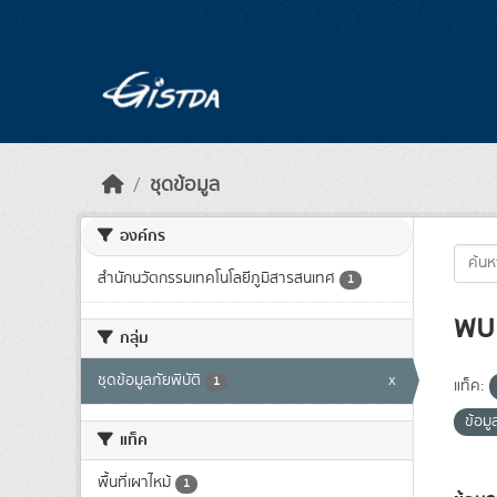
Skip to main content
ชุดข้อมูล
องค์กร
สำนักนวัตกรรมเทคโนโลยีภูมิสารสนเทศ
1
พบ 
กลุ่ม
ชุดข้อมูลภัยพิบัติ
x
1
แท็ค:
ข้อม
แท็ค
พื้นที่เผาไหม้
1