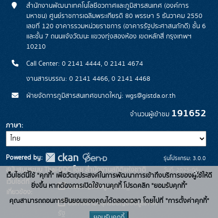
สำนักงานพัฒนาเทคโนโลยีอวกาศและภูมิสารสนเทศ (องค์การ
มหาชน) ศูนย์ราชการเฉลิมพระเกียรติ 80 พรรษา 5 ธันวาคม 2550
เลขที่ 120 อาคารรวมหน่วยราชการ (อาคารรัฐประศาสนภักดี) ชั้น 6
และชั้น 7 ถนนแจ้งวัฒนะ แขวงทุ่งสองห้อง เขตหลักสี่ กรุงเทพฯ
10210
Call Center: 0 2141 4444, 0 2141 4674
งานสารบรรณ: 0 2141 4466, 0 2141 4468
ฝ่ายจัดการภูมิสารสนเทศขนาดใหญ่: wgs@gistda.or.th
191652
จำนวนผู้เข้าชม
ภาษา
Powered by:
รุ่นโปรแกรม: 3.0.0
สนับสนุนระบบ Thai-GDC โดย สำนักงานสถิติแห่งชาติ
วันที่: 2025-06-
x
เว็บไซต์นี้ใช้ "คุกกี้" เพื่อวัตถุประสงค์ในการพัฒนาการเข้าถึงบริการของผู้ใช้ให้ดี
เว็บไซต์ที่
26
ยิ่งขึ้น หากต้องการเปิดใช้งานคุกกี้ โปรดคลิก "ยอมรับคุกกี้"
ระบบบัญชีข้อมูลภาครัฐ
เกี่ยวข้อง:
คุณสามารถถอนการยินยอมของคุณได้ตลอดเวลา โดยไปที่ "การตั้งค่าคุกกี้"
บริการนามานุกรมบัญชีข้อมูลภาค
รัฐ
ยอมรับคุกกี้