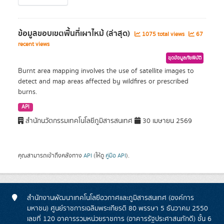
ข้อมูลขอบเขตพื้นที่เผาไหม้ (ล่าสุด)
1075 total views
67
recent views
ชุดข้อมูลภัยพิบัติ
Burnt area mapping involves the use of satellite images to
detect and map areas affected by wildfires or prescribed
burns.
API
สำนักนวัตกรรมเทคโนโลยีภูมิสารสนเทศ
30 เมษายน 2569
คุณสามารถเข้าถึงคลังทาง
API
(ให้ดู
คู่มือ API
).
สำนักงานพัฒนาเทคโนโลยีอวกาศและภูมิสารสนเทศ (องค์การ
มหาชน) ศูนย์ราชการเฉลิมพระเกียรติ 80 พรรษา 5 ธันวาคม 2550
เลขที่ 120 อาคารรวมหน่วยราชการ (อาคารรัฐประศาสนภักดี) ชั้น 6