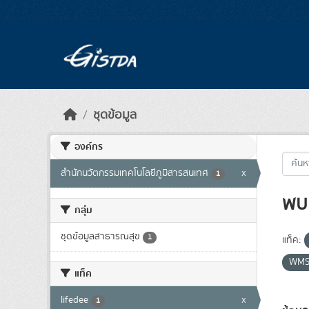
Skip to main content
ชุดข้อมูล
องค์กร
สำนักนวัตกรรมเทคโนโลยีภูมิสารสนเทศ
x
1
พบ 
กลุ่ม
ชุดข้อมูลสาธารณสุข
1
แท็ค:
WM
แท็ค
lifedee
x
1