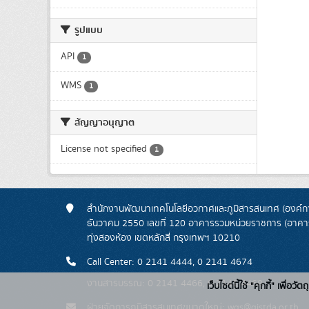
รูปแบบ
API
1
WMS
1
สัญญาอนุญาต
License not specified
1
สำนักงานพัฒนาเทคโนโลยีอวกาศและภูมิสารสนเทศ (องค์กา
ธันวาคม 2550 เลขที่ 120 อาคารรวมหน่วยราชการ (อาคารรั
ทุ่งสองห้อง เขตหลักสี่ กรุงเทพฯ 10210
Call Center: 0 2141 4444, 0 2141 4674
งานสารบรรณ: 0 2141 4466, 0 2141 4468
เว็บไซต์นี้ใช้ "คุกกี้" เพื
ฝ่ายจัดการภูมิสารสนเทศขนาดใหญ่: wgs@gistda.or.th