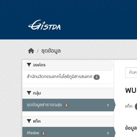
Skip to main content
ชุดข้อมูล
องค์กร
สำนักนวัตกรรมเทคโนโลยีภูมิสารสนเทศ
1
พบ 
กลุ่ม
ชุดข้อมูลสาธารณสุข
x
1
แท็ค:
แท็ค
ข้อมู
lifedee
x
1