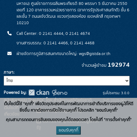
มหาชน) ศูนย์ราชการเฉลิมพระเกียรติ 80 พรรษา 5 ธันวาคม 2550
เลขที่ 120 อาคารรวมหน่วยราชการ (อาคารรัฐประศาสนภักดี) ชั้น 6
และชั้น 7 ถนนแจ้งวัฒนะ แขวงทุ่งสองห้อง เขตหลักสี่ กรุงเทพฯ
10210
Call Center: 0 2141 4444, 0 2141 4674
งานสารบรรณ: 0 2141 4466, 0 2141 4468
ฝ่ายจัดการภูมิสารสนเทศขนาดใหญ่: wgs@gistda.or.th
192974
จำนวนผู้เข้าชม
ภาษา
Powered by:
รุ่นโปรแกรม: 3.0.0
สนับสนุนระบบ Thai-GDC โดย สำนักงานสถิติแห่งชาติ
วันที่: 2025-06-
x
เว็บไซต์นี้ใช้ "คุกกี้" เพื่อวัตถุประสงค์ในการพัฒนาการเข้าถึงบริการของผู้ใช้ให้ดี
เว็บไซต์ที่
26
ยิ่งขึ้น หากต้องการเปิดใช้งานคุกกี้ โปรดคลิก "ยอมรับคุกกี้"
ระบบบัญชีข้อมูลภาครัฐ
เกี่ยวข้อง:
คุณสามารถถอนการยินยอมของคุณได้ตลอดเวลา โดยไปที่ "การตั้งค่าคุกกี้"
บริการนามานุกรมบัญชีข้อมูลภาค
รัฐ
ยอมรับคุกกี้