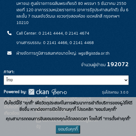
มหาชน) ศูนย์ราชการเฉลิมพระเกียรติ 80 พรรษา 5 ธันวาคม 2550
เลขที่ 120 อาคารรวมหน่วยราชการ (อาคารรัฐประศาสนภักดี) ชั้น 6
และชั้น 7 ถนนแจ้งวัฒนะ แขวงทุ่งสองห้อง เขตหลักสี่ กรุงเทพฯ
10210
Call Center: 0 2141 4444, 0 2141 4674
งานสารบรรณ: 0 2141 4466, 0 2141 4468
ฝ่ายจัดการภูมิสารสนเทศขนาดใหญ่: wgs@gistda.or.th
192072
จำนวนผู้เข้าชม
ภาษา
Powered by:
รุ่นโปรแกรม: 3.0.0
สนับสนุนระบบ Thai-GDC โดย สำนักงานสถิติแห่งชาติ
วันที่: 2025-06-
x
เว็บไซต์นี้ใช้ "คุกกี้" เพื่อวัตถุประสงค์ในการพัฒนาการเข้าถึงบริการของผู้ใช้ให้ดี
เว็บไซต์ที่
26
ยิ่งขึ้น หากต้องการเปิดใช้งานคุกกี้ โปรดคลิก "ยอมรับคุกกี้"
ระบบบัญชีข้อมูลภาครัฐ
เกี่ยวข้อง:
คุณสามารถถอนการยินยอมของคุณได้ตลอดเวลา โดยไปที่ "การตั้งค่าคุกกี้"
บริการนามานุกรมบัญชีข้อมูลภาค
รัฐ
ยอมรับคุกกี้