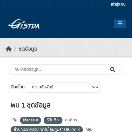
Skip to main content
เข้าสู่ระบบ
ชุดข้อมูล
เรียงโดย
พบ 1 ชุดข้อมูล
แท็ค:
lifedee
ชีวิตดี
องค์กร:
สำนักนวัตกรรมเทคโนโลยีภูมิสารสนเทศ
กลุ่ม: