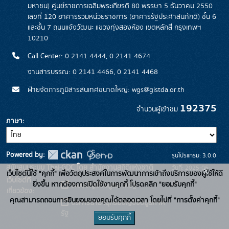
มหาชน) ศูนย์ราชการเฉลิมพระเกียรติ 80 พรรษา 5 ธันวาคม 2550
เลขที่ 120 อาคารรวมหน่วยราชการ (อาคารรัฐประศาสนภักดี) ชั้น 6
และชั้น 7 ถนนแจ้งวัฒนะ แขวงทุ่งสองห้อง เขตหลักสี่ กรุงเทพฯ
10210
Call Center: 0 2141 4444, 0 2141 4674
งานสารบรรณ: 0 2141 4466, 0 2141 4468
ฝ่ายจัดการภูมิสารสนเทศขนาดใหญ่: wgs@gistda.or.th
192375
จำนวนผู้เข้าชม
ภาษา
Powered by:
รุ่นโปรแกรม: 3.0.0
สนับสนุนระบบ Thai-GDC โดย สำนักงานสถิติแห่งชาติ
วันที่: 2025-06-
x
เว็บไซต์นี้ใช้ "คุกกี้" เพื่อวัตถุประสงค์ในการพัฒนาการเข้าถึงบริการของผู้ใช้ให้ดี
เว็บไซต์ที่
26
ยิ่งขึ้น หากต้องการเปิดใช้งานคุกกี้ โปรดคลิก "ยอมรับคุกกี้"
ระบบบัญชีข้อมูลภาครัฐ
เกี่ยวข้อง:
คุณสามารถถอนการยินยอมของคุณได้ตลอดเวลา โดยไปที่ "การตั้งค่าคุกกี้"
บริการนามานุกรมบัญชีข้อมูลภาค
รัฐ
ยอมรับคุกกี้