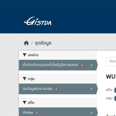
Skip to main content
ชุดข้อมูล
องค์กร
สำนักนวัตกรรมเทคโนโลยีภูมิสารสนเทศ
x
1
พบ 
กลุ่ม
ชุดข้อมูลสาธารณสุข
x
1
แท็ค:
กลุ่ม:
แท็ค
lifedee
x
1