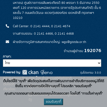
มหาชน) ศูนย์ราชการเฉลิมพระเกียรติ 80 พรรษา 5 ธันวาคม 2550
เลขที่ 120 อาคารรวมหน่วยราชการ (อาคารรัฐประศาสนภักดี) ชั้น 6
และชั้น 7 ถนนแจ้งวัฒนะ แขวงทุ่งสองห้อง เขตหลักสี่ กรุงเทพฯ
10210
Call Center: 0 2141 4444, 0 2141 4674
งานสารบรรณ: 0 2141 4466, 0 2141 4468
ฝ่ายจัดการภูมิสารสนเทศขนาดใหญ่: wgs@gistda.or.th
192076
จำนวนผู้เข้าชม
ภาษา
Powered by:
รุ่นโปรแกรม: 3.0.0
สนับสนุนระบบ Thai-GDC โดย สำนักงานสถิติแห่งชาติ
วันที่: 2025-06-
x
เว็บไซต์นี้ใช้ "คุกกี้" เพื่อวัตถุประสงค์ในการพัฒนาการเข้าถึงบริการของผู้ใช้ให้ดี
เว็บไซต์ที่
26
ยิ่งขึ้น หากต้องการเปิดใช้งานคุกกี้ โปรดคลิก "ยอมรับคุกกี้"
ระบบบัญชีข้อมูลภาครัฐ
เกี่ยวข้อง:
คุณสามารถถอนการยินยอมของคุณได้ตลอดเวลา โดยไปที่ "การตั้งค่าคุกกี้"
บริการนามานุกรมบัญชีข้อมูลภาค
รัฐ
ยอมรับคุกกี้