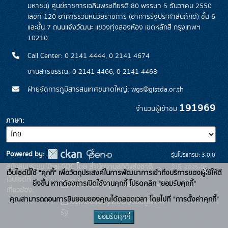
มหาชน) ศูนย์ราชการเฉลิมพระเกียรติ 80 พรรษา 5 ธันวาคม 2550
เลขที่ 120 อาคารรวมหน่วยราชการ (อาคารรัฐประศาสนภักดี) ชั้น 6
และชั้น 7 ถนนแจ้งวัฒนะ แขวงทุ่งสองห้อง เขตหลักสี่ กรุงเทพฯ
10210
Call Center: 0 2141 4444, 0 2141 4674
งานสารบรรณ: 0 2141 4466, 0 2141 4468
ฝ่ายจัดการภูมิสารสนเทศขนาดใหญ่: wgs@gistda.or.th
191969
จำนวนผู้เข้าชม
ภาษา
Powered by:
รุ่นโปรแกรม: 3.0.0
สนับสนุนระบบ Thai-GDC โดย สำนักงานสถิติแห่งชาติ
วันที่: 2025-06-
x
เว็บไซต์นี้ใช้ "คุกกี้" เพื่อวัตถุประสงค์ในการพัฒนาการเข้าถึงบริการของผู้ใช้ให้ดี
เว็บไซต์ที่
26
ยิ่งขึ้น หากต้องการเปิดใช้งานคุกกี้ โปรดคลิก "ยอมรับคุกกี้"
ระบบบัญชีข้อมูลภาครัฐ
เกี่ยวข้อง:
คุณสามารถถอนการยินยอมของคุณได้ตลอดเวลา โดยไปที่ "การตั้งค่าคุกกี้"
บริการนามานุกรมบัญชีข้อมูลภาค
รัฐ
ยอมรับคุกกี้