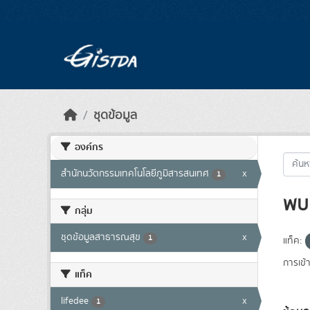
Skip to main content
ชุดข้อมูล
องค์กร
สำนักนวัตกรรมเทคโนโลยีภูมิสารสนเทศ
x
1
พบ 
กลุ่ม
ชุดข้อมูลสาธารณสุข
x
1
แท็ค:
การเข้า
แท็ค
lifedee
x
1