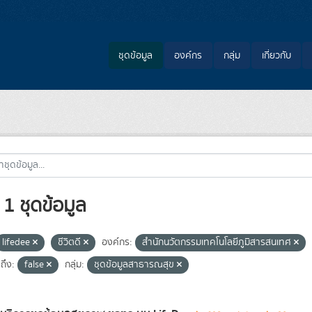
ชุดข้อมูล
องค์กร
กลุ่ม
เกี่ยวกับ
1 ชุดข้อมูล
lifedee
ชีวิตดี
องค์กร:
สำนักนวัตกรรมเทคโนโลยีภูมิสารสนเทศ
ถึง:
false
กลุ่ม:
ชุดข้อมูลสาธารณสุข