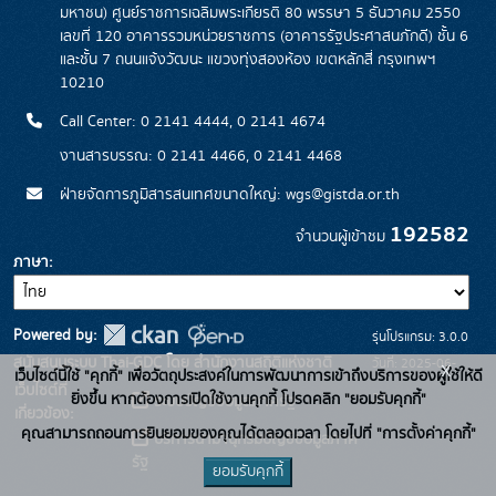
มหาชน) ศูนย์ราชการเฉลิมพระเกียรติ 80 พรรษา 5 ธันวาคม 2550
เลขที่ 120 อาคารรวมหน่วยราชการ (อาคารรัฐประศาสนภักดี) ชั้น 6
และชั้น 7 ถนนแจ้งวัฒนะ แขวงทุ่งสองห้อง เขตหลักสี่ กรุงเทพฯ
10210
Call Center: 0 2141 4444, 0 2141 4674
งานสารบรรณ: 0 2141 4466, 0 2141 4468
ฝ่ายจัดการภูมิสารสนเทศขนาดใหญ่: wgs@gistda.or.th
192582
จำนวนผู้เข้าชม
ภาษา
Powered by:
รุ่นโปรแกรม: 3.0.0
สนับสนุนระบบ Thai-GDC โดย สำนักงานสถิติแห่งชาติ
วันที่: 2025-06-
x
เว็บไซต์นี้ใช้ "คุกกี้" เพื่อวัตถุประสงค์ในการพัฒนาการเข้าถึงบริการของผู้ใช้ให้ดี
เว็บไซต์ที่
26
ยิ่งขึ้น หากต้องการเปิดใช้งานคุกกี้ โปรดคลิก "ยอมรับคุกกี้"
ระบบบัญชีข้อมูลภาครัฐ
เกี่ยวข้อง:
คุณสามารถถอนการยินยอมของคุณได้ตลอดเวลา โดยไปที่ "การตั้งค่าคุกกี้"
บริการนามานุกรมบัญชีข้อมูลภาค
รัฐ
ยอมรับคุกกี้