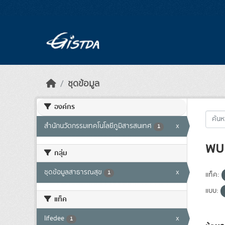
Skip to main content
ชุดข้อมูล
องค์กร
สำนักนวัตกรรมเทคโนโลยีภูมิสารสนเทศ
x
1
พบ 
กลุ่ม
ชุดข้อมูลสาธารณสุข
x
1
แท็ค:
แบบ:
แท็ค
lifedee
x
1