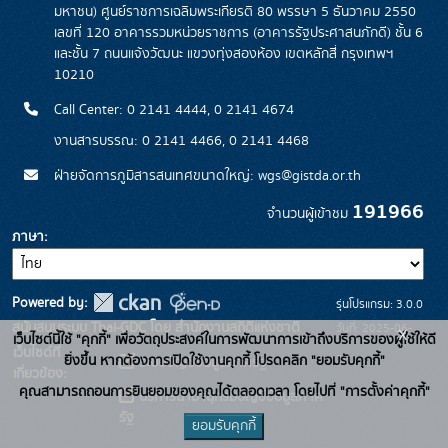
มหาชน) ศูนย์ราชการเฉลิมพระเกียรติ 80 พรรษา 5 ธันวาคม 2550
เลขที่ 120 อาคารรวมหน่วยราชการ (อาคารรัฐประศาสนภักดี) ชั้น 6
และชั้น 7 ถนนแจ้งวัฒนะ แขวงทุ่งสองห้อง เขตหลักสี่ กรุงเทพฯ
10210
Call Center: 0 2141 4444, 0 2141 4674
งานสารบรรณ: 0 2141 4466, 0 2141 4468
ฝ่ายจัดการภูมิสารสนเทศขนาดใหญ่: wgs@gistda.or.th
191966
จำนวนผู้เข้าชม
ภาษา
Powered by:
รุ่นโปรแกรม: 3.0.0
สนับสนุนระบบ Thai-GDC โดย สำนักงานสถิติแห่งชาติ
วันที่: 2025-06-
x
เว็บไซต์นี้ใช้ "คุกกี้" เพื่อวัตถุประสงค์ในการพัฒนาการเข้าถึงบริการของผู้ใช้ให้ดี
เว็บไซต์ที่
26
ยิ่งขึ้น หากต้องการเปิดใช้งานคุกกี้ โปรดคลิก "ยอมรับคุกกี้"
ระบบบัญชีข้อมูลภาครัฐ
เกี่ยวข้อง:
คุณสามารถถอนการยินยอมของคุณได้ตลอดเวลา โดยไปที่ "การตั้งค่าคุกกี้"
บริการนามานุกรมบัญชีข้อมูลภาค
รัฐ
ยอมรับคุกกี้