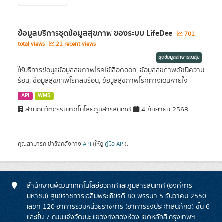
ข้อมูลบริการชุดข้อมูลสุขภาพ ของระบบ LifeDee
701
total views
21 recent views
ชุดข้อมูลสาธารณสุข
ให้บริการข้อมูลข้อมูลสุขภาพโรคไข้เลือดออก, ข้อมูลสุขภาพดัชนีความ
ร้อน, ข้อมูลสุขภาพโรคลมร้อน, ข้อมูลสุขภาพโรคทางเดินหายใจ
API
WMS
สำนักนวัตกรรมเทคโนโลยีภูมิสารสนเทศ
4 กันยายน 2568
คุณสามารถเข้าถึงคลังทาง
API
(ให้ดู
คู่มือ API
).
สำนักงานพัฒนาเทคโนโลยีอวกาศและภูมิสารสนเทศ (องค์การ
มหาชน) ศูนย์ราชการเฉลิมพระเกียรติ 80 พรรษา 5 ธันวาคม 2550
เลขที่ 120 อาคารรวมหน่วยราชการ (อาคารรัฐประศาสนภักดี) ชั้น 6
และชั้น 7 ถนนแจ้งวัฒนะ แขวงทุ่งสองห้อง เขตหลักสี่ กรุงเทพฯ