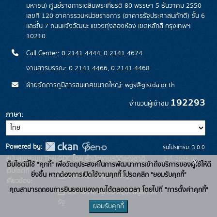
มหาชน) ศูนย์ราชการเฉลิมพระเกียรติ 80 พรรษา 5 ธันวาคม 2550
เลขที่ 120 อาคารรวมหน่วยราชการ (อาคารรัฐประศาสนภักดี) ชั้น 6
และชั้น 7 ถนนแจ้งวัฒนะ แขวงทุ่งสองห้อง เขตหลักสี่ กรุงเทพฯ
10210
Call Center: 0 2141 4444, 0 2141 4674
งานสารบรรณ: 0 2141 4466, 0 2141 4468
ฝ่ายจัดการภูมิสารสนเทศขนาดใหญ่: wgs@gistda.or.th
192293
จำนวนผู้เข้าชม
ภาษา
Powered by:
รุ่นโปรแกรม: 3.0.0
สนับสนุนระบบ Thai-GDC โดย สำนักงานสถิติแห่งชาติ
วันที่: 2025-06-
x
เว็บไซต์นี้ใช้ "คุกกี้" เพื่อวัตถุประสงค์ในการพัฒนาการเข้าถึงบริการของผู้ใช้ให้ดี
เว็บไซต์ที่
26
ยิ่งขึ้น หากต้องการเปิดใช้งานคุกกี้ โปรดคลิก "ยอมรับคุกกี้"
ระบบบัญชีข้อมูลภาครัฐ
เกี่ยวข้อง:
คุณสามารถถอนการยินยอมของคุณได้ตลอดเวลา โดยไปที่ "การตั้งค่าคุกกี้"
บริการนามานุกรมบัญชีข้อมูลภาค
รัฐ
ยอมรับคุกกี้