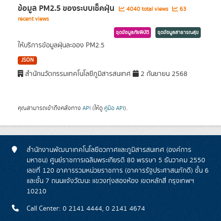
ข้อมูล PM2.5 ของระบบเช็คฝุ่น
4040 total views
63
recent views
ชุดข้อมูลภัยพิบัติ
ชุดข้อมูลสาธารณสุข
ให้บริการข้อมูลฝุ่นละออง PM2.5
JSON
สำนักนวัตกรรมเทคโนโลยีภูมิสารสนเทศ
2 กันยายน 2568
คุณสามารถเข้าถึงคลังทาง
API
(ให้ดู
คู่มือ API
).
สำนักงานพัฒนาเทคโนโลยีอวกาศและภูมิสารสนเทศ (องค์การ
มหาชน) ศูนย์ราชการเฉลิมพระเกียรติ 80 พรรษา 5 ธันวาคม 2550
เลขที่ 120 อาคารรวมหน่วยราชการ (อาคารรัฐประศาสนภักดี) ชั้น 6
และชั้น 7 ถนนแจ้งวัฒนะ แขวงทุ่งสองห้อง เขตหลักสี่ กรุงเทพฯ
10210
Call Center: 0 2141 4444, 0 2141 4674