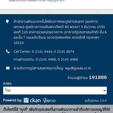
คุณสามารถเข้าถึงคลังทาง
API
(ให้ดู
คู่มือ API
).
สำนักงานพัฒนาเทคโนโลยีอวกาศและภูมิสารสนเทศ (องค์การ
มหาชน) ศูนย์ราชการเฉลิมพระเกียรติ 80 พรรษา 5 ธันวาคม 2550
เลขที่ 120 อาคารรวมหน่วยราชการ (อาคารรัฐประศาสนภักดี) ชั้น 6
และชั้น 7 ถนนแจ้งวัฒนะ แขวงทุ่งสองห้อง เขตหลักสี่ กรุงเทพฯ
10210
Call Center: 0 2141 4444, 0 2141 4674
งานสารบรรณ: 0 2141 4466, 0 2141 4468
ฝ่ายจัดการภูมิสารสนเทศขนาดใหญ่: wgs@gistda.or.th
191886
จำนวนผู้เข้าชม
ภาษา
Powered by:
รุ่นโปรแกรม: 3.0.0
สนับสนุนระบบ Thai-GDC โดย สำนักงานสถิติแห่งชาติ
วันที่: 2025-06-
x
เว็บไซต์นี้ใช้ "คุกกี้" เพื่อวัตถุประสงค์ในการพัฒนาการเข้าถึงบริการของผู้ใช้ให้ดี