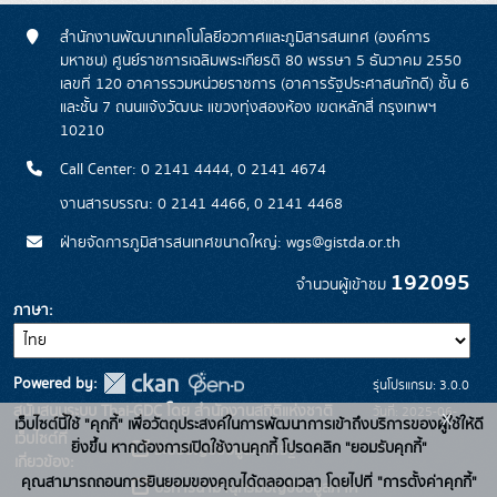
สำนักงานพัฒนาเทคโนโลยีอวกาศและภูมิสารสนเทศ (องค์การ
มหาชน) ศูนย์ราชการเฉลิมพระเกียรติ 80 พรรษา 5 ธันวาคม 2550
เลขที่ 120 อาคารรวมหน่วยราชการ (อาคารรัฐประศาสนภักดี) ชั้น 6
และชั้น 7 ถนนแจ้งวัฒนะ แขวงทุ่งสองห้อง เขตหลักสี่ กรุงเทพฯ
10210
Call Center: 0 2141 4444, 0 2141 4674
งานสารบรรณ: 0 2141 4466, 0 2141 4468
ฝ่ายจัดการภูมิสารสนเทศขนาดใหญ่: wgs@gistda.or.th
192095
จำนวนผู้เข้าชม
ภาษา
Powered by:
รุ่นโปรแกรม: 3.0.0
สนับสนุนระบบ Thai-GDC โดย สำนักงานสถิติแห่งชาติ
วันที่: 2025-06-
x
เว็บไซต์นี้ใช้ "คุกกี้" เพื่อวัตถุประสงค์ในการพัฒนาการเข้าถึงบริการของผู้ใช้ให้ดี
เว็บไซต์ที่
26
ยิ่งขึ้น หากต้องการเปิดใช้งานคุกกี้ โปรดคลิก "ยอมรับคุกกี้"
ระบบบัญชีข้อมูลภาครัฐ
เกี่ยวข้อง:
คุณสามารถถอนการยินยอมของคุณได้ตลอดเวลา โดยไปที่ "การตั้งค่าคุกกี้"
บริการนามานุกรมบัญชีข้อมูลภาค