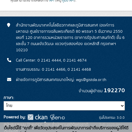
คุณสามารถเข้าถึงคลังทาง
API
(ให้ดู
คู่มือ API
).
สำนักงานพัฒนาเทคโนโลยีอวกาศและภูมิสารสนเทศ (องค์การ
มหาชน) ศูนย์ราชการเฉลิมพระเกียรติ 80 พรรษา 5 ธันวาคม 2550
เลขที่ 120 อาคารรวมหน่วยราชการ (อาคารรัฐประศาสนภักดี) ชั้น 6
และชั้น 7 ถนนแจ้งวัฒนะ แขวงทุ่งสองห้อง เขตหลักสี่ กรุงเทพฯ
10210
Call Center: 0 2141 4444, 0 2141 4674
งานสารบรรณ: 0 2141 4466, 0 2141 4468
ฝ่ายจัดการภูมิสารสนเทศขนาดใหญ่: wgs@gistda.or.th
192270
จำนวนผู้เข้าชม
ภาษา
Powered by:
รุ่นโปรแกรม: 3.0.0
สนับสนุนระบบ Thai-GDC โดย สำนักงานสถิติแห่งชาติ
วันที่: 2025-06-
x
เว็บไซต์นี้ใช้ "คุกกี้" เพื่อวัตถุประสงค์ในการพัฒนาการเข้าถึงบริการของผู้ใช้ให้ดี