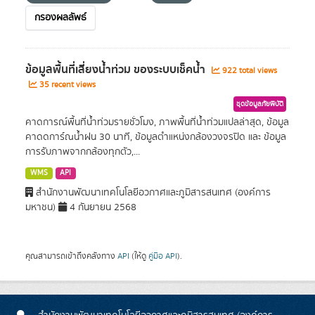
กรองผลลัพธ์
ข้อมูลพื้นที่เสี่ยงนํ้าท่วม ของระบบเช็คนํ้า
922 total views
35 recent views
ชุดข้อมูลภัยพิบัติ
คาดการณ์พื้นที่น้ำท่วมรายชั่วโมง, ภาพพื้นที่น้ำท่วมแปลล่าสุด, ข้อมูล
คาดดการ์ณน้ำฝน 30 นาที, ข้อมูลตำแหน่งกล้องวงจรปิด และ ข้อมูล
การรับภาพจากกล้องทุกตัว,...
WMS
API
สำนักงานพัฒนาเทคโนโลยีอวกาศและภูมิสารสนเทศ (องค์การ
มหาชน)
4 กันยายน 2568
คุณสามารถเข้าถึงคลังทาง
API
(ให้ดู
คู่มือ API
).