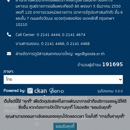
สำนักงานพัฒนาเทคโนโลยีอวกาศและภูมิสารสนเทศ (องค์การ
มหาชน) ศูนย์ราชการเฉลิมพระเกียรติ 80 พรรษา 5 ธันวาคม 2550
เลขที่ 120 อาคารรวมหน่วยราชการ (อาคารรัฐประศาสนภักดี) ชั้น 6
และชั้น 7 ถนนแจ้งวัฒนะ แขวงทุ่งสองห้อง เขตหลักสี่ กรุงเทพฯ
10210
Call Center: 0 2141 4444, 0 2141 4674
งานสารบรรณ: 0 2141 4466, 0 2141 4468
ฝ่ายจัดการภูมิสารสนเทศขนาดใหญ่: wgs@gistda.or.th
191695
จำนวนผู้เข้าชม
ภาษา
Powered by:
รุ่นโปรแกรม: 3.0.0
สนับสนุนระบบ Thai-GDC โดย สำนักงานสถิติแห่งชาติ
วันที่: 2025-06-
x
เว็บไซต์นี้ใช้ "คุกกี้" เพื่อวัตถุประสงค์ในการพัฒนาการเข้าถึงบริการของผู้ใช้ให้ดี
เว็บไซต์ที่
26
ยิ่งขึ้น หากต้องการเปิดใช้งานคุกกี้ โปรดคลิก "ยอมรับคุกกี้"
ระบบบัญชีข้อมูลภาครัฐ
เกี่ยวข้อง:
คุณสามารถถอนการยินยอมของคุณได้ตลอดเวลา โดยไปที่ "การตั้งค่าคุกกี้"
บริการนามานุกรมบัญชีข้อมูลภาค
รัฐ
ยอมรับคุกกี้