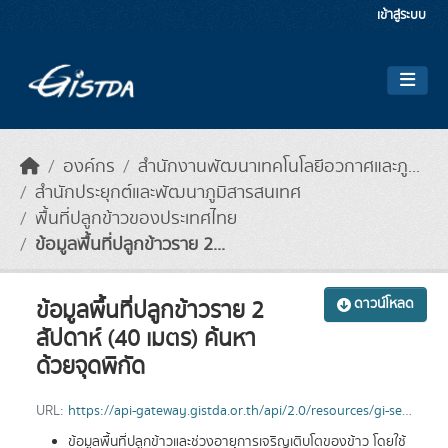
Skip to main content
เข้าสู่ระบบ
องค์กร
สำนักงานพัฒนาเทคโนโลยีอวกาศและภู...
สำนักประยุกต์และพัฒนาภูมิสารสนเทศ
พื้นที่ปลูกข้าวของประเทศไทย
ข้อมูลพื้นที่ปลูกข้าวราย 2...
ข้อมูลพื้นที่ปลูกข้าวราย 2
ดาวน์โหลด
สัปดาห์ (40 เมตร) ค้นหา
ด้วยจุดพิกัด
URL:
https://api-gateway.gistda.or.th/api/2.0/resources/gi-service/v2.2/agriculture/rice-weekly-40m?lat=14.129957&lon=100.259461&api_key=CoxyRDixPBGCMuEkriUXZqlBlUMTZK6klJ8WKgalsLuQ74fTNJsFZUQXLVBPuk9o
ข้อมูลพื้นที่ปลูกข้าวและช่วงอายุการเจริญเติบโตของข้าว โดยใช้