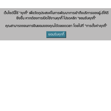
x
เว็บไซต์นี้ใช้ "คุกกี้" เพื่อวัตถุประสงค์ในการพัฒนาการเข้าถึงบริการของผู้ใช้ให้ดี
ยิ่งขึ้น หากต้องการเปิดใช้งานคุกกี้ โปรดคลิก "ยอมรับคุกกี้"
คุณสามารถถอนการยินยอมของคุณได้ตลอดเวลา โดยไปที่ "การตั้งค่าคุกกี้"
ยอมรับคุกกี้