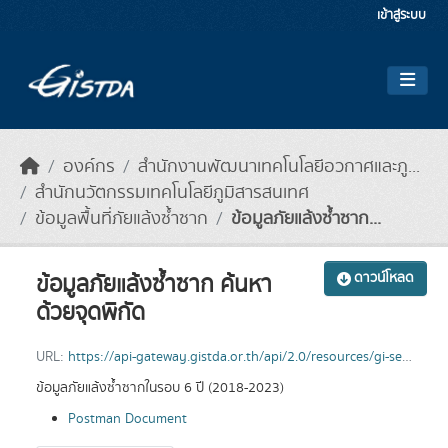
Skip to main content
เข้าสู่ระบบ
องค์กร
สำนักงานพัฒนาเทคโนโลยีอวกาศและภู...
สำนักนวัตกรรมเทคโนโลยีภูมิสารสนเทศ
ข้อมูลพื้นที่ภัยแล้งซ้ำซาก
ข้อมูลภัยแล้งซ้ำซาก...
ข้อมูลภัยแล้งซ้ำซาก ค้นหา
ดาวน์โหลด
ด้วยจุดพิกัด
URL:
https://api-gateway.gistda.or.th/api/2.0/resources/gi-service/v1.1/disasters/drought-recurrence?api_key=CoxyRDixPBGCMuEkriUXZqlBlUMTZK6klJ8WKgalsLuQ74fTNJsFZUQXLVBPuk9o&lat=13.730560474586298&lon=100.70959808138639
ข้อมูลภัยแล้งซ้ำซากในรอบ 6 ปี (2018-2023)
Postman Document