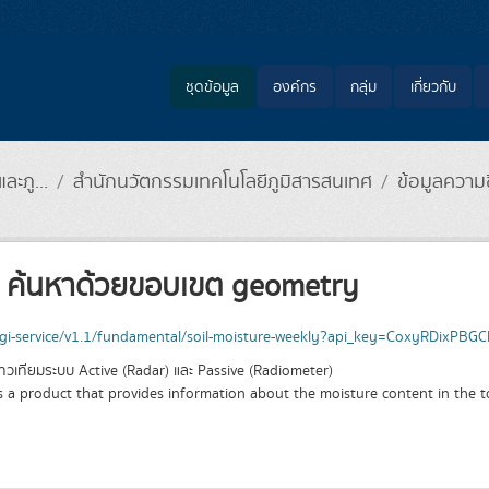
ชุดข้อมูล
องค์กร
กลุ่ม
เกี่ยวกับ
ะภู...
สำนักนวัตกรรมเทคโนโลยีภูมิสารสนเทศ
ข้อมูลความ
ห์ ค้นหาด้วยขอบเขต geometry
api_key=CoxyRDixPBGCMuEkriUXZqlBlUMTZK6klJ8WKgalsLuQ74fTNJsFZUQXLVBPuk9o&area={"type": "Feature", "properties": {}, "geometry": {"coordinates": [[
ลดาวเทียมระบบ Active (Radar) และ Passive (Radiometer)
s a product that provides information about the moisture content in the to