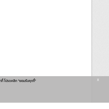
x
กกี้ โปรดคลิก "ยอมรับคุกกี้"