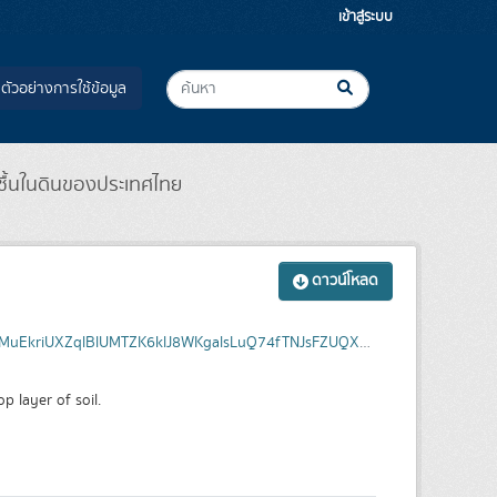
เข้าสู่ระบบ
ตัวอย่างการใช้ข้อมูล
ชื้นในดินของประเทศไทย
ดาวน์โหลด
[100.698,13.737],[100.698,13.727],[100.713,13.727],[100.713,13.737],[100.698,13.737]]],"type": "Polygon"}}
p layer of soil.