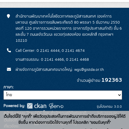
สำนักงานพัฒนาเทคโนโลยีอวกาศและภูมิสารสนเทศ (องค์การ
มหาชน) ศูนย์ราชการเฉลิมพระเกียรติ 80 พรรษา 5 ธันวาคม 2550
เลขที่ 120 อาคารรวมหน่วยราชการ (อาคารรัฐประศาสนภักดี) ชั้น 6
และชั้น 7 ถนนแจ้งวัฒนะ แขวงทุ่งสองห้อง เขตหลักสี่ กรุงเทพฯ
10210
Call Center: 0 2141 4444, 0 2141 4674
งานสารบรรณ: 0 2141 4466, 0 2141 4468
ฝ่ายจัดการภูมิสารสนเทศขนาดใหญ่: wgs@gistda.or.th
192363
จำนวนผู้เข้าชม
ภาษา
Powered by:
รุ่นโปรแกรม: 3.0.0
สนับสนุนระบบ Thai-GDC โดย สำนักงานสถิติแห่งชาติ
วันที่: 2025-06-
x
เว็บไซต์นี้ใช้ "คุกกี้" เพื่อวัตถุประสงค์ในการพัฒนาการเข้าถึงบริการของผู้ใช้ให้ดี
เว็บไซต์ที่
26
ยิ่งขึ้น หากต้องการเปิดใช้งานคุกกี้ โปรดคลิก "ยอมรับคุกกี้"
ระบบบัญชีข้อมูลภาครัฐ
เกี่ยวข้อง: