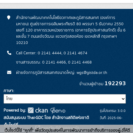
สำนักงานพัฒนาเทคโนโลยีอวกาศและภูมิสารสนเทศ (องค์การ
มหาชน) ศูนย์ราชการเฉลิมพระเกียรติ 80 พรรษา 5 ธันวาคม 2550
เลขที่ 120 อาคารรวมหน่วยราชการ (อาคารรัฐประศาสนภักดี) ชั้น 6
และชั้น 7 ถนนแจ้งวัฒนะ แขวงทุ่งสองห้อง เขตหลักสี่ กรุงเทพฯ
10210
Call Center: 0 2141 4444, 0 2141 4674
งานสารบรรณ: 0 2141 4466, 0 2141 4468
ฝ่ายจัดการภูมิสารสนเทศขนาดใหญ่: wgs@gistda.or.th
192293
จำนวนผู้เข้าชม
ภาษา
Powered by:
รุ่นโปรแกรม: 3.0.0
สนับสนุนระบบ Thai-GDC โดย สำนักงานสถิติแห่งชาติ
วันที่: 2025-06-
เว็บไซต์ที่
26
x
ระบบบัญชีข้อมูลภาครัฐ
เว็บไซต์นี้ใช้ "คุกกี้" เพื่อวัตถุประสงค์ในการพัฒนาการเข้าถึงบริการของผู้ใช้ให้ดี
เกี่ยวข้อง: