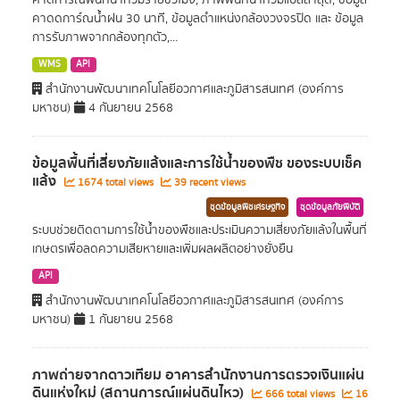
คาดการณ์พื้นที่น้ำท่วมรายชั่วโมง, ภาพพื้นที่น้ำท่วมแปลล่าสุด, ข้อมูล
คาดดการ์ณน้ำฝน 30 นาที, ข้อมูลตำแหน่งกล้องวงจรปิด และ ข้อมูล
การรับภาพจากกล้องทุกตัว,...
WMS
API
สำนักงานพัฒนาเทคโนโลยีอวกาศและภูมิสารสนเทศ (องค์การ
มหาชน)
4 กันยายน 2568
ข้อมูลพื้นที่เสี่ยงภัยแล้งและการใช้นํ้าของพืช ของระบบเช็ค
แล้ง
1674 total views
39 recent views
ชุดข้อมูลพืชเศรษฐกิจ
ชุดข้อมูลภัยพิบัติ
ระบบช่วยติดตามการใช้น้ำของพืชและประเมินความเสี่ยงภัยแล้งในพื้นที่
เกษตรเพื่อลดความเสียหายและเพิ่มผลผลิตอย่างยั่งยืน
API
สำนักงานพัฒนาเทคโนโลยีอวกาศและภูมิสารสนเทศ (องค์การ
มหาชน)
1 กันยายน 2568
ภาพถ่ายจากดาวเทียม อาคารสำนักงานการตรวจเงินแผ่น
ดินแห่งใหม่ (สถานการณ์แผ่นดินไหว)
666 total views
16